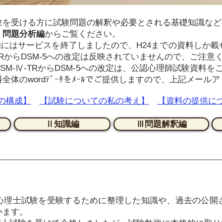
験を受ける方に試験問題の解釈や必要とされる基礎知識など
Ⅰ問題分析編
からご覧ください。
的にはサービスを終了しましたので、H24までの資料しか
TRからDSM-5への改定は反映されていませんので、ご注意
M-Ⅳ-TRからDSM-5への改定は、公認心理師試験資料を
体のwordﾃﾞｰﾀをﾒｰﾙでご提供しますので、上記メール
の構成】
【試験についての私の考え】
【資料の提供に
Ⅱ知識編
Ⅲ問題解釈編
心理士試験を受験するために整理した知識や、過去の公開
います。