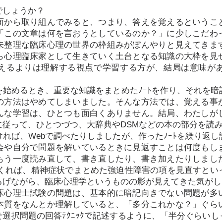
でしょうか？
面から取り組んでみると、つまり、答えを覚えるというこ
「この文章は何を言おうとしているのか？」に少しこだわ
未整理な臨床心理の世界の枠組みがぼんやりと見えてきま
ら心理臨床家として生きていく土台となる知識の大枠を見
えるよりは理解する視点で学習する方が、結局は意味が
始めるとき、重要な知識をまとめたﾉｰﾄを作り、それを
の方法はやめてしまいました。そんな方法では、覚える事
んな学習は、ひとつも面白くありません。結局、わたしが
従って、ひとつづつ、大辞典やDSMなどの本の部分を読み
れば、Webで調べたりしましたが、作ったﾉｰﾄを繰り返
会や自分で問題を解いているときに見返すことは何度もし
もう一度読み直して、書き直したり、書き加えたりしまし
出てくれば、精神症状でまとめた強迫性障害の項を見直すと
ろげながら、臨床心理学というものの影が見えてきた気がし
床心理士試験の問題は、基本的に暗記向きでない問題が多
本質をなんとか理解していると、「多分これかな？」ぐら
選択問題の回答ﾃｸﾆｯｸで記述するように、「半分ぐらい