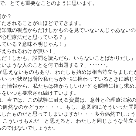
上で、とても重要なことのように思います。
切か？
立たされることが山ほどでてきます。
門知識の視点からだけしかものを見ていないんじゃあないの
が心理療法だと思っている？」
している？意味不明じゃん！」
答えられるわけが無い！」
んだ！しかも、設問を読んだら、いらないことばかりだし」
いような人のことを何で出題する？」･･････。
しか思えないものもあり、わたしも始めは相当苛立ちました
いった状況は普段私たちがｹｰｽに携わっているときに感
た情報から、私たちは確からしいｲﾒｰｼﾞを瞬時に捜し求
度をいつも要求され続けています。
、今では、この試験に耐える資質は、意外と心理療法家の
の偶然なのかどうか・・・。もし、意図的にそういった問
大したものだと思ってしまいますが・・・多分偶然でしょう
、こういうもんだ」と思えると、わたしと同じような苛立
るのではないでしょうか。