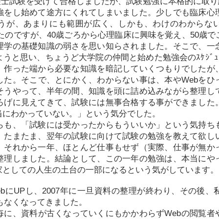
理士試験を受けて合格しましたが、試験勉強に本格的に取り
強をし始めて途方にくれてしまいました。少しでも臨床心
うが、あまりにも範囲が広く、しかも、わけのわからな
だったのですが、40歳ごろから心理臨床に興味を覚え、50歳
理学の基礎知識の弱さを思い知らされました。そこで、一
うと思い、ちょうど大学院の仲間と始めた勉強会のｽｹｼﾞｭｰ
、作った端から必要な知識を暗記していくつもりでしたが
した。そこで、とにかく、わからない事は、本やWebをひ
そうやって、半年の間、知識を頭に詰め込みながら整理し
ろげに見えてきて、試験には無事合格する事ができました
当にわかっていない。」という気分でした。
らも、「試験には受かったからもういいか」という気持ち
、たまたま、翌年の試験に向けて試験の勉強を教えて欲し
、それから一年、ほとんど仕事もせず（実際、仕事が無か
整理しました。結論として、この一年の勉強は、本当にや
家としての人生の土台の一部になるという気がしています。
bにUPし、2007年に一旦資料の整理が終わり、その後
裕もなくなってきました。
毎に、資料が古くなっていくにもかかわらずWebの閲覧者