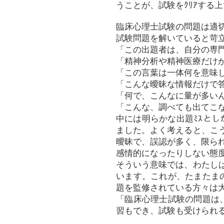
うことが、試験をｸﾘｱする
臨床心理士試験の問題は適
試験問題を解いていると苛
「この出題者は、自分の専
「精神分析や精神医療だけ
「この言葉は一体何を意味
「こんな曖昧な情報だけで
「何で、こんなに量が多い
「こんな、調べても出てこな
中には明らかな出題ﾐｽと
ました。よく考えると、こう
曖昧で、誤認が多く、限られ
感情的になったりしない態
そういう意味では、わたしは
います。これが、たまたま
題を監修されている方々は
「臨床心理士試験の問題は
習もでき、試験も受けられ